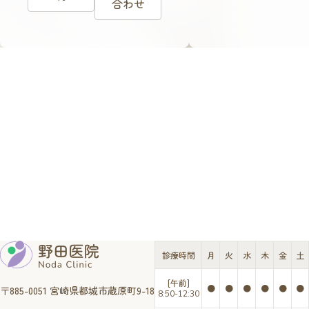
合わせ
診療時間
月
火
水
木
金
土
[午前]
●
●
●
●
●
●
〒885-0051 宮崎県都城市蔵原町9-18
8:50-12:30