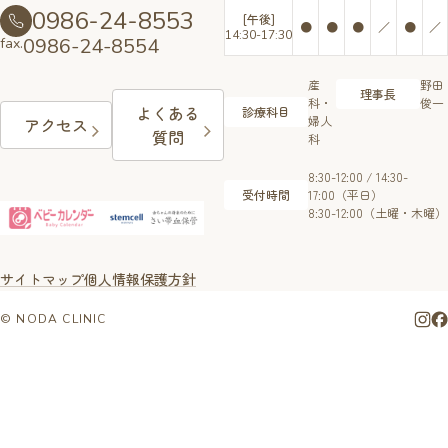
0986-24-8553
[午後]
●
●
●
／
●
／
14:30-17:30
0986-24-8554
fax.
産
野田
理事長
科・
俊一
よくある
診療科目
婦人
アクセス
質問
科
8:30-12:00 / 14:30-
受付時間
17:00（平日）
8:30-12:00（土曜・木曜）
サイトマップ
個人情報保護方針
© NODA CLINIC