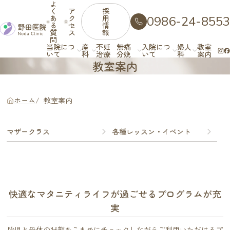
よ
く
ア
採
あ
ク
用
0986-24-8553
る
セ
情
質
ス
報
問
当院につ
産
不妊
無痛
入院につ
婦人
教室
いて
科
治療
分娩
いて
科
案内
教室案内
ホーム
教室案内
マザークラス
各種レッスン・イベント
快適なマタニティライフが過ごせるプログラムが充
実
胎児と母体の状態をこまめにチェックしながらご利用いただけるプ